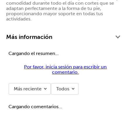
comodidad durante todo el día con cortes que se
adaptan perfectamente a la forma de tu pie,
$ 327,20
20
% OFF
$ 409,00
proporcionando mayor soporte en todas tus
Hanes Liner para Mujer, 12
actividades.
pack
Más información
Cargando el resumen…
$ 327,20
20
% OFF
$ 409,00
Por favor, inicia sesión para escribir un
Hanes Tin Corto para Mujer, 12
comentario.
pack
Más reciente
Todos
Cargando comentarios…
$ 327,20
20
% OFF
$ 409,00
Hanes Quarter para Mujer
Moda, 12 pack