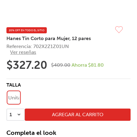
20% OFF EN TODO EL SITIO
Hanes Tin Corto para Mujer, 12 pares
Referencia
:
702X2Z1Z01UN
Ver reseñas
$
327
.
20
$
409
.
00
Ahorra
$
81
.
80
TALLA
Unitalla
AGREGAR AL CARRITO
1
Completa el look