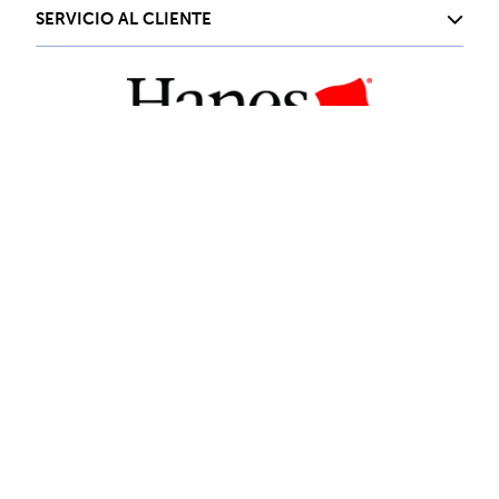
SERVICIO AL CLIENTE
Contacta con nosotros
hanes.mx@hanes.com
Siguenos en nuestras redes
Company © 2024. Todos los derechos reservados
Desarrollado por