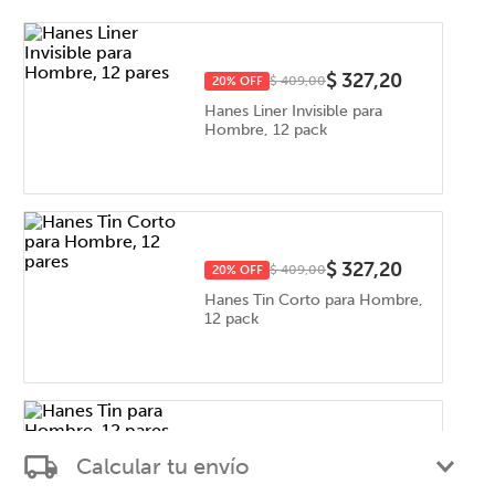
$ 327,20
20
% OFF
$ 409,00
Hanes Liner Invisible para
Hombre, 12 pack
$ 327,20
20
% OFF
$ 409,00
Hanes Tin Corto para Hombre,
12 pack
$ 327,20
20
% OFF
$ 409,00
Calcular tu envío
Hanes Tin para Hombre, 12