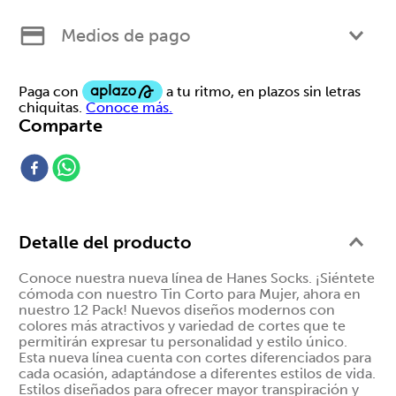
pack
Medios de pago
$ 327,20
Comparte
20
% OFF
$ 409,00
Hanes Quarter para Hombre,
12 pack
Detalle del producto
$ 375,20
20
% OFF
$ 469,00
Conoce nuestra nueva línea de Hanes Socks. ¡Siéntete
cómoda con nuestro Tin Corto para Mujer, ahora en
Hanes Calceta para Hombre,
nuestro 12 Pack! Nuevos diseños modernos con
12 pack
colores más atractivos y variedad de cortes que te
permitirán expresar tu personalidad y estilo único.
Esta nueva línea cuenta con cortes diferenciados para
cada ocasión, adaptándose a diferentes estilos de vida.
Estilos diseñados para ofrecer mayor transpiración y