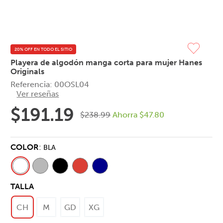
20% OFF EN TODO EL SITIO
Playera de algodón manga corta para mujer Hanes
Originals
Referencia
:
00OSL04
Ver reseñas
$
191
.
19
$
238
.
99
Ahorra
$
47
.
80
COLOR
:
BLA
TALLA
CH
M
GD
XG