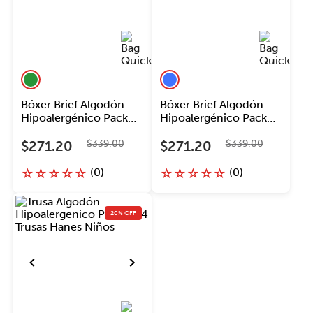
Bóxer Brief Algodón
Bóxer Brief Algodón
Hipoalergénico Pack
Hipoalergénico Pack
de 4 Bóxers Hanes
de 4 Bóxers Hanes
Niños
Niños
$
271
.
20
$
339
.
00
$
271
.
20
$
339
.
00
(
0
)
(
0
)
☆
☆
☆
☆
☆
☆
☆
☆
☆
☆
20% OFF