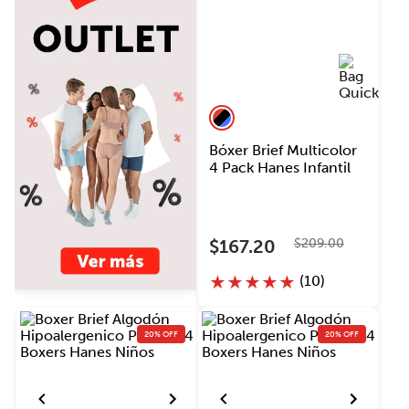
Bóxer Brief Multicolor
4 Pack Hanes Infantil
$
167
.
20
$
209
.
00
(
10
)
★
★
★
★
★
20% OFF
20% OFF