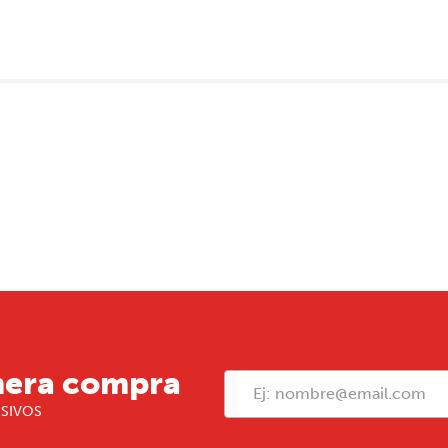
mera compra
USIVOS