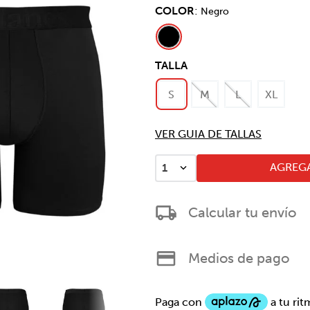
COLOR
:
Negro
TALLA
S
M
L
XL
VER GUIA DE TALLAS
AGREGA
1
Calcular tu envío
Medios de pago