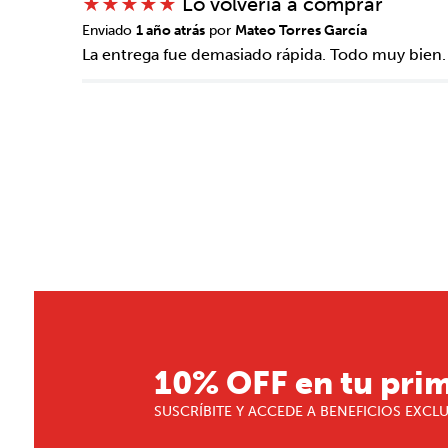
Lo volvería a comprar
★
★
★
★
★
Enviado
1 año atrás
por
Mateo Torres García
La entrega fue demasiado rápida. Todo muy bien.
10% OFF en tu pri
SUSCRÍBITE Y ACCEDE A BENEFICIOS EXCL