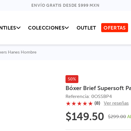
ENVÍO GRATIS DESDE $999 MXN
NTILES
COLECCIONES
OUTLET
OFERTAS
óxers Hanes Hombre
50%
Bóxer Brief Supersoft 
Referencia
:
0OSSBP4
(
8
)
Ver reseñas
★
★
★
★
★
$
149
.
50
$
299
.
00
A