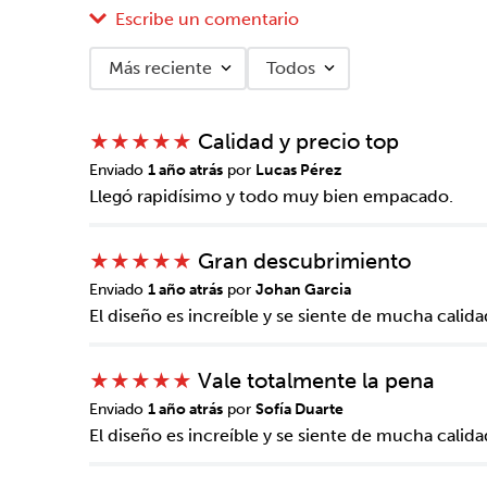
Escribe un comentario
Más reciente
Todos
Agregar comentario
Calidad y precio top
★
★
★
★
★
Título
Enviado
1 año atrás
por
Lucas Pérez
Llegó rapidísimo y todo muy bien empacado.
Califica el producto de 1 a 5 estrellas
Gran descubrimiento
★
★
★
★
★
★
★
★
★
★
Enviado
1 año atrás
por
Johan Garcia
Tu nombre
El diseño es increíble y se siente de mucha calida
Vale totalmente la pena
★
★
★
★
★
Dirección de email
Enviado
1 año atrás
por
Sofía Duarte
El diseño es increíble y se siente de mucha calida
Escribe un comentario