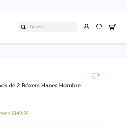
Buscar
Pack de 2 Bóxers Hanes Hombre
horra
$
149
.
50