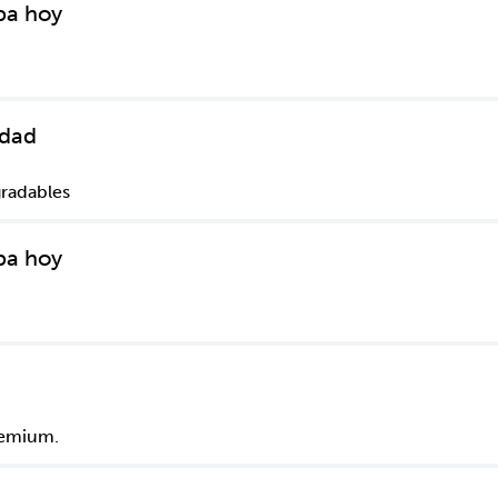
pa hoy
idad
gradables
pa hoy
remium.