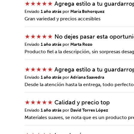
Agrega estilo a tu guardarro
★
★
★
★
★
Enviado
1 año atrás
por
María Bohorquez
Gran variedad y precios accesibles
No dejes pasar esta oportun
★
★
★
★
★
ENVIAR COMENTARIO
Enviado
1 año atrás
por
Marta Rozo
Producto fiel a la descripción, sin sorpresas desa
Agrega estilo a tu guardarro
★
★
★
★
★
Enviado
1 año atrás
por
Adriana Saavedra
Desde la atención hasta la entrega, todo perfecto
Calidad y precio top
★
★
★
★
★
Enviado
1 año atrás
por
David Torres López
Materiales suaves, se nota que es un producto p