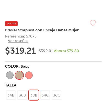
20% OFF
Brasier Strapless con Encaje Hanes Mujer
Referencia
:
57075
Ver reseñas
$
319
.
21
$
399
.
01
Ahorra
$
79
.
80
COLOR
:
Beige
TALLA
34B
36B
38B
34C
36C