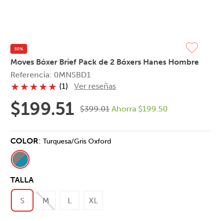
50%
Moves Bóxer Brief Pack de 2 Bóxers Hanes Hombre
Referencia
:
0MNSBD1
(
1
)
Ver reseñas
★
★
★
★
★
$
199
.
51
$
399
.
01
Ahorra
$
199
.
50
COLOR
:
Turquesa/Gris Oxford
TALLA
S
M
L
XL