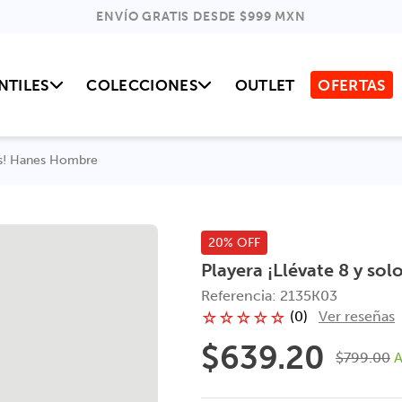
ENVÍO GRATIS DESDE $999 MXN
NTILES
COLECCIONES
OUTLET
OFERTAS
ras! Hanes Hombre
20% OFF
Playera ¡Llévate 8 y so
Referencia
:
2135K03
(
0
)
Ver reseñas
☆
☆
☆
☆
☆
$
639
.
20
$
799
.
00
A