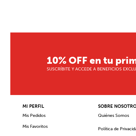
★
★
★
★
★
Tu nombre
Dirección de email
10% OFF en tu pri
Escribe un comentario
SUSCRÍBITE Y ACCEDE A BENEFICIOS EXCL
MI PERFIL
SOBRE NOSOTR
ENVIAR COMENTARIO
Mis Pedidos
Quiénes Somos
Mis Favoritos
Política de Privacid