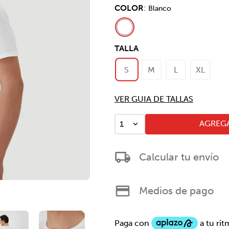
COLOR
:
Blanco
TALLA
S
M
L
XL
VER GUIA DE TALLAS
AGREGA
1
Calcular tu envío
Medios de pago