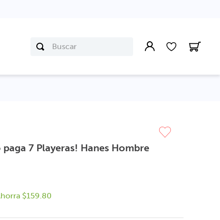
Buscar
lo paga 7 Playeras! Hanes Hombre
horra
$
159
.
80