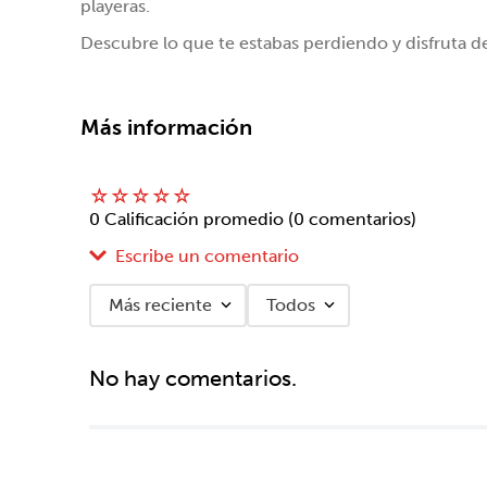
playeras.
Descubre lo que te estabas perdiendo y disfruta d
Más información
☆
☆
☆
☆
☆
0 Calificación promedio
(0 comentarios)
Escribe un comentario
Más reciente
Todos
Agregar comentario
No hay comentarios.
Título
Califica el producto de 1 a 5 estrellas