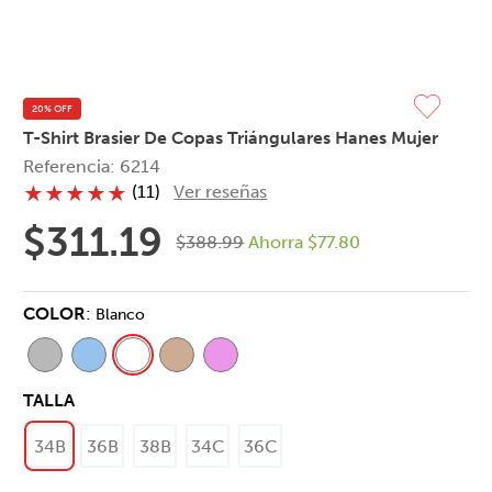
20% OFF
T-Shirt Brasier De Copas Triángulares Hanes Mujer
Referencia
:
6214
(
11
)
Ver reseñas
★
★
★
★
★
$
311
.
19
$
388
.
99
Ahorra
$
77
.
80
COLOR
:
Blanco
TALLA
34B
36B
38B
34C
36C