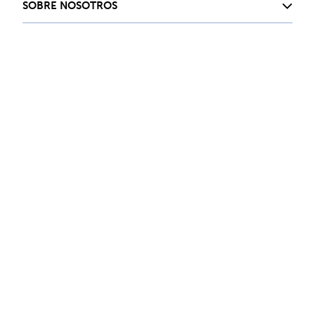
SOBRE NOSOTROS
SERVICIO AL CLIENTE
Contacta con nosotros
hanes.mx@hanes.com
Siguenos en nuestras redes
Company © 2024. Todos los derechos reservados
Desarrollado por