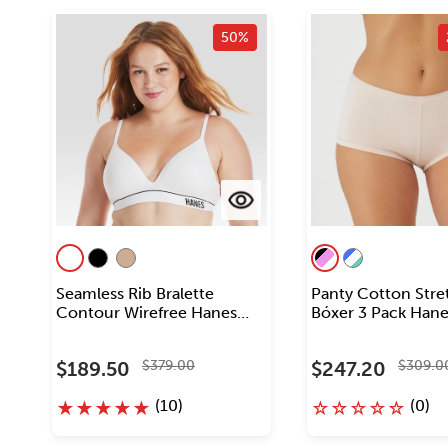
50%
Seamless Rib Bralette
Panty Cotton Stre
Contour Wirefree Hanes
Bóxer 3 Pack Hane
Originals Mujer
$
189
.
50
$
379
.
00
$
247
.
20
$
309
.
0
(
10
)
(
0
)
★
★
★
★
★
☆
☆
☆
☆
☆