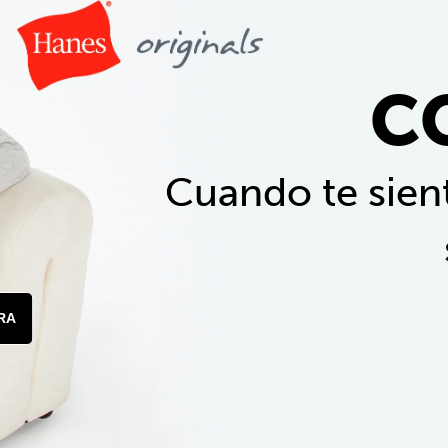
C
Cuando te sient
RA