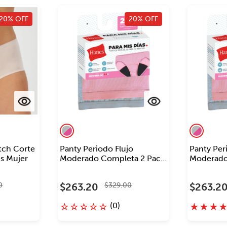
20% OFF
20% OFF
tch Corte
Panty Periodo Flujo
Panty Per
s Mujer
Moderado Completa 2 Pack
Moderado 
Hanes Mujer
Hanes Mu
0
$
263
.
20
$
329
.
00
$
263
.
2
(
0
)
☆
☆
☆
☆
☆
★
★
★