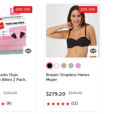
20% OFF
20% OFF
iodo Flujo
Brasier Strapless Hanes
Bikini 2 Pack
Mujer
jer
0
$
329
.
00
$
279
.
20
$
349
.
00
(
8
)
(
11
)
★
★
★
★
★
★
★