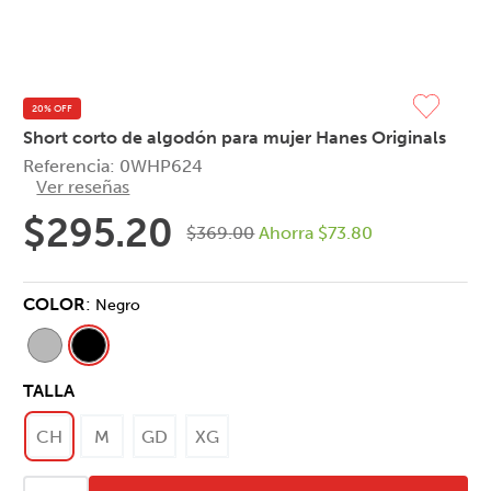
20% OFF
Short corto de algodón para mujer Hanes Originals
Referencia
:
0WHP624
Ver reseñas
$
295
.
20
$
369
.
00
Ahorra
$
73
.
80
COLOR
:
Negro
TALLA
CH
M
GD
XG