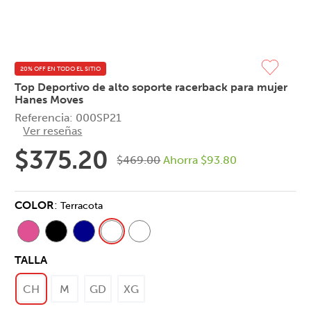
20% OFF EN TODO EL SITIO
Top Deportivo de alto soporte racerback para mujer
Hanes Moves
Referencia
:
000SP21
Ver reseñas
$
375
.
20
$
469
.
00
Ahorra
$
93
.
80
COLOR
:
Terracota
TALLA
CH
M
GD
XG