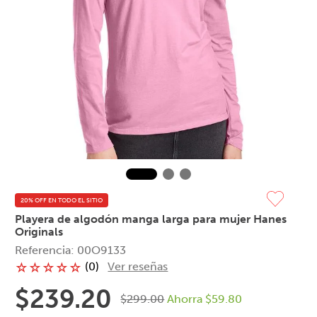
20% OFF EN TODO EL SITIO
Playera de algodón manga larga para mujer Hanes
Originals
Referencia
:
00O9133
(
0
)
Ver reseñas
☆
☆
☆
☆
☆
$
239
.
20
$
299
.
00
Ahorra
$
59
.
80