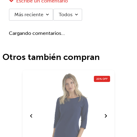
Escribe un comentario
Más reciente
Todos
Agregar comentario
Cargando comentarios…
Título
Otros también compran
Califica el producto de 1 a 5 estrellas
★
★
★
★
★
20% OFF
Tu nombre
Dirección de email
Escribe un comentario