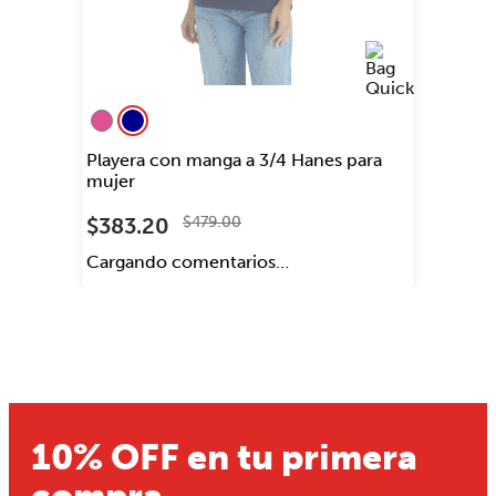
ENVIAR COMENTARIO
Playera con manga a 3/4 Hanes para
mujer
$
383
.
20
$
479
.
00
(
0
)
☆
☆
☆
☆
☆
10% OFF en tu primera