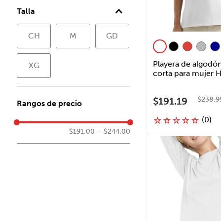
Talla
CH
M
GD
Playera de algod
XG
corta para mujer 
Originals
$
191
.
19
$
238
.
9
Rangos de precio
(
0
)
☆
☆
☆
☆
☆
$191.00
–
$244.00