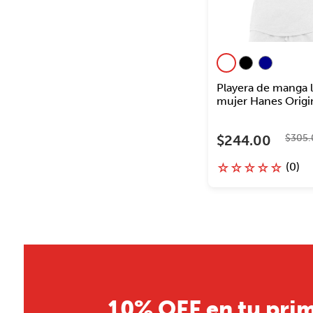
Playera de manga l
mujer Hanes Origi
$
244
.
00
$
305
.
(
0
)
☆
☆
☆
☆
☆
10% OFF en tu pri