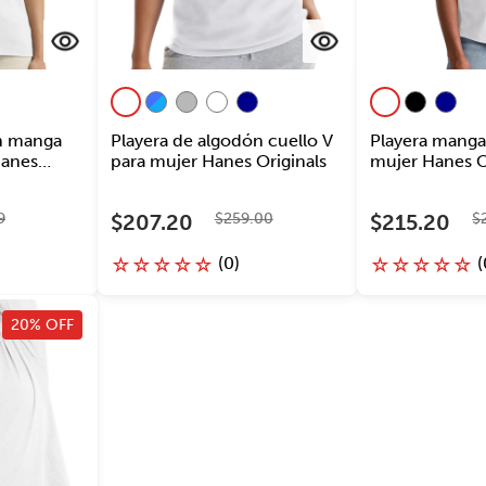
ón manga
Playera de algodón cuello V
Playera manga
Hanes
para mujer Hanes Originals
mujer Hanes O
9
$
207
.
20
$
259
.
00
$
215
.
20
$
(
0
)
(
☆
☆
☆
☆
☆
☆
☆
☆
☆
☆
20% OFF