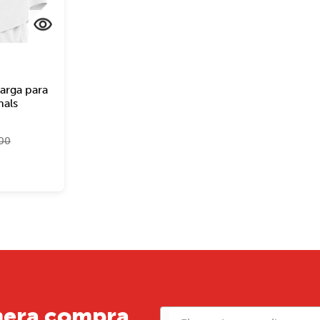
arga para
nals
00
mera compra