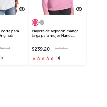
 corta para
Playera de algodón manga
riginals
larga para mujer Hanes
Originals
269
.
00
$
239
.
20
$
299
.
00
0
)
(
0
)
☆
☆
☆
☆
☆