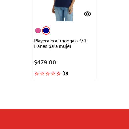
Playera con manga a 3/4
Hanes para mujer
$
479
.
00
(
0
)
☆
☆
☆
☆
☆