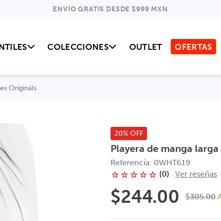
ENVÍO GRATIS DESDE $999 MXN
NTILES
COLECCIONES
OUTLET
OFERTAS
es Originals
20% OFF
Playera de manga larga 
Referencia
:
0WHT619
(
0
)
Ver reseñas
☆
☆
☆
☆
☆
$
244
.
00
$
305
.
00