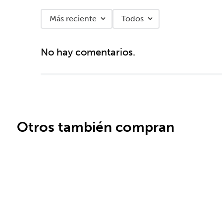
Más reciente
Todos
Agregar comentario
No hay comentarios.
Título
Califica el producto de 1 a 5 estrellas
★
★
★
★
★
Otros también compran
Tu nombre
Dirección de email
Escribe un comentario