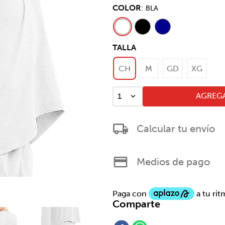
COLOR
:
BLA
TALLA
CH
M
GD
XG
AGREGA
1
Calcular tu envío
Medios de pago
Comparte